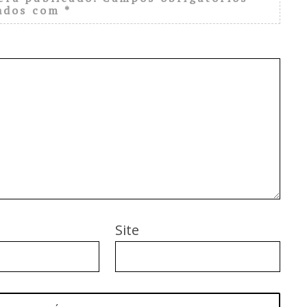
ados com
*
Site