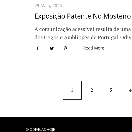
29 Maio, 2026
Exposição Patente No Mosteiro 
A comunicação acessível resulta de uma
dos Cegos e Amblíopes de Portugal. Odiv
Read More
1
2
3
4
® ODIVELAS HOJE