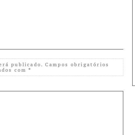
erá publicado.
Campos obrigatórios
ados com
*