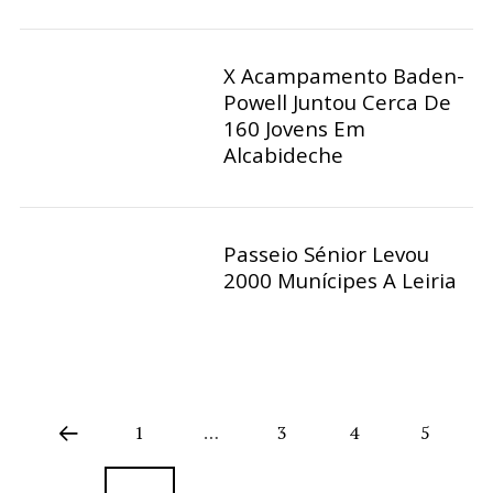
X Acampamento Baden-
Powell Juntou Cerca De
160 Jovens Em
Alcabideche
Passeio Sénior Levou
2000 Munícipes A Leiria
1
…
3
4
5