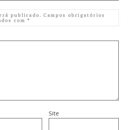
erá publicado.
Campos obrigatórios
ados com
*
Site