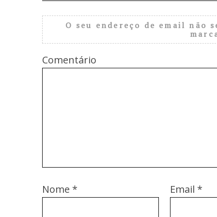
O seu endereço de email não s
marc
Comentário
Nome
*
Email
*